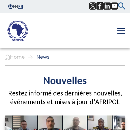
Skip to content
EN
FR
Facebook
Twitter
LinkedIn
YouTub
Ope
Home
News
Nouvelles
Restez informé des dernières nouvelles,
événements et mises à jour d'AFRIPOL