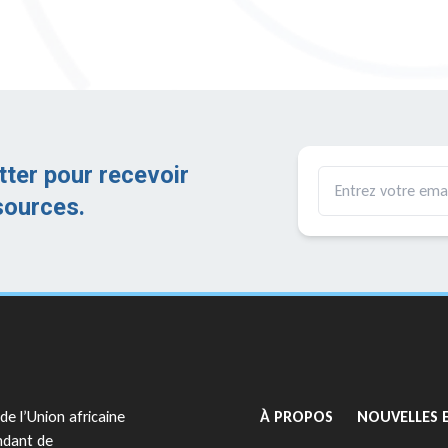
tter pour recevoir
sources.
GO TO:
de l’Union africaine
À PROPOS
NOUVELLES 
ndant de