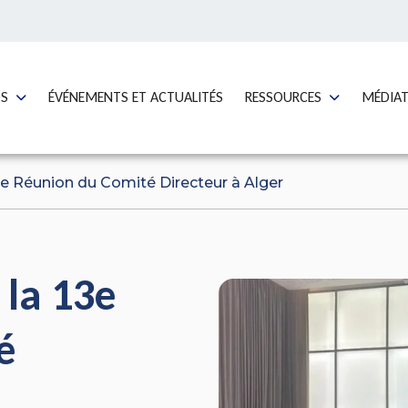
GO TO:
GO TO:
GO TO:
OS
ÉVÉNEMENTS ET ACTUALITÉS
RESSOURCES
MÉDIA
3e Réunion du Comité Directeur à Alger
 la 13e
é