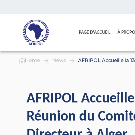
Skip to content
GO TO:
PAGE D'ACCUEIL
À PROP
Home
News
AFRIPOL Accueille la 1
AFRIPOL Accueille
Réunion du Comit
Directeur à Alger