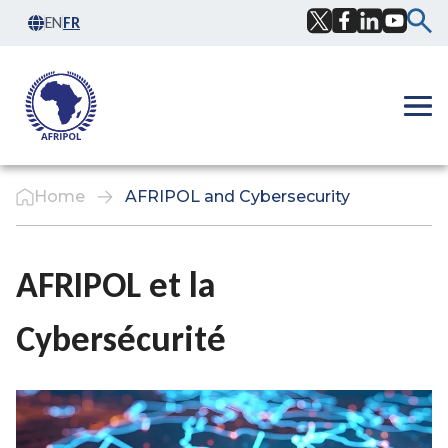
Skip to content
EN
FR
Facebook
Twitter
LinkedIn
YouTub
Ope
Home
AFRIPOL and Cybersecurity
AFRIPOL et la
Cybersécurité